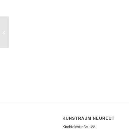
SAKROFANE Hartmut Häcker
KUNSTRAUM NEUREUT
Kirchfeldstraße 122