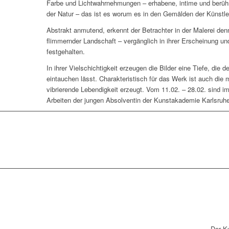
Farbe und Lichtwahrnehmungen – erhabene, intime und berü
der Natur – das ist es worum es in den Gemälden der Künstleri
Abstrakt anmutend, erkennt der Betrachter in der Malerei d
flimmernder Landschaft – vergänglich in ihrer Erscheinung und
festgehalten.
In ihrer Vielschichtigkeit erzeugen die Bilder eine Tiefe, die d
eintauchen lässt. Charakteristisch für das Werk ist auch die m
vibrierende Lebendigkeit erzeugt. Vom 11.02. – 28.02. sind 
Arbeiten der jungen Absolventin der Kunstakademie Karlsruh
Der K