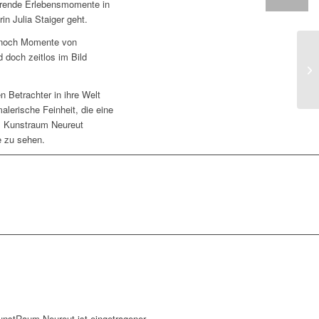
hrende Erlebensmomente in
n Julia Staiger geht.
ennoch Momente von
 doch zeitlos im Bild
F
en Betrachter in ihre Welt
alerische Feinheit, die eine
im Kunstraum Neureut
e zu sehen.
unstRaum Neureut ist eingetragener