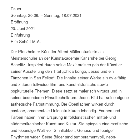
Dauer
Sonntag, 20.06. – Sonntag, 18.07.2021
Eröffnung
20. Juni 2021
Einführung
Eric Schütt M.A.
Der Pforzheimer Künstler Alfred Müller studierte als
Meisterschüler an der Kunstakademie Karlsruhe bei Georg
Baselitz. Inspiriert durch seine Mexikoreisen gab der Künstler
seiner Ausstellung den Titel „Chica bongo, Jesus und ein
Tänzchen in San Felipe“. Die Inhalte seiner Werke sin dvielfältig
und zitieren teilweise film- und kunsthistorische sowie
popkulturelle Themen. Diese setzt er malerisch virtuos und in
seiner besonderen Pinseltechnik um. Jedes Bild hat seine eigene
ästhetische Farbstimmung. Die Oberflächen wirken durch
pastose, ornamentale Linienstrukturen lebendig. Formen und
Farben haben ihren Ursprung in folkloristischer, mittel- und
südamerikanischer Kunst und Kultur. Sie spiegeln eine exotische
und lebendige Welt voll Sinnlichkeit, Genuss und feuriger
Rhythmen wider. Seine Bilder sind temperamentvoll, neon-