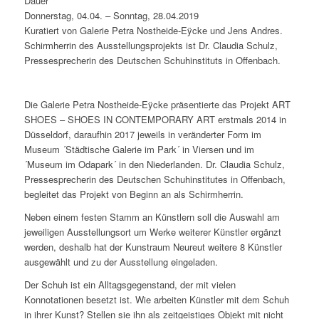
Dauer
Donnerstag, 04.04. – Sonntag, 28.04.2019
Kuratiert von Galerie Petra Nostheide-Eÿcke und Jens Andres.
Schirmherrin des Ausstellungsprojekts ist Dr. Claudia Schulz,
Pressesprecherin des Deutschen Schuhinstituts in Offenbach.
Die Galerie Petra Nostheide-Eÿcke präsentierte das Projekt ART
SHOES – SHOES IN CONTEMPORARY ART erstmals 2014 in
Düsseldorf, daraufhin 2017 jeweils in veränderter Form im
Museum ´Städtische Galerie im Park´ in Viersen und im
´Museum im Odapark´ in den Niederlanden. Dr. Claudia Schulz,
Pressesprecherin des Deutschen Schuhinstitutes in Offenbach,
begleitet das Projekt von Beginn an als Schirmherrin.
Neben einem festen Stamm an Künstlern soll die Auswahl am
jeweiligen Ausstellungsort um Werke weiterer Künstler ergänzt
werden, deshalb hat der Kunstraum Neureut weitere 8 Künstler
ausgewählt und zu der Ausstellung eingeladen.
Der Schuh ist ein Alltagsgegenstand, der mit vielen
Konnotationen besetzt ist. Wie arbeiten Künstler mit dem Schuh
in ihrer Kunst? Stellen sie ihn als zeitgeistiges Objekt mit nicht