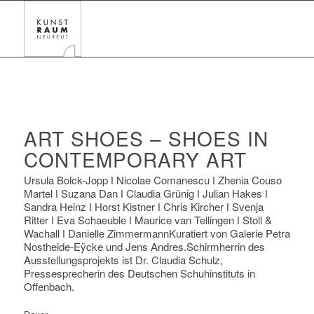
ART SHOES – SHOES IN
CONTEMPORARY ART
Ursula Bolck-Jopp ǀ Nicolae Comanescu ǀ Zhenia Couso
Martel ǀ Suzana Dan ǀ Claudia Grünig ǀ Julian Hakes ǀ
Sandra Heinz ǀ Horst Kistner ǀ Chris Kircher ǀ Svenja
Ritter ǀ Eva Schaeuble ǀ Maurice van Tellingen ǀ Stoll &
Wachall ǀ Danielle ZimmermannKuratiert von Galerie Petra
Nostheide-Eÿcke und Jens Andres.Schirmherrin des
Ausstellungsprojekts ist Dr. Claudia Schulz,
Pressesprecherin des Deutschen Schuhinstituts in
Offenbach.